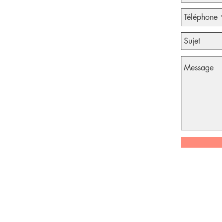
Seyssinet Tennis (ACST)
7 allée des Glycines
38170 Seyssinet-Pariset