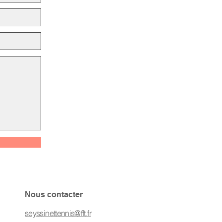
Nous contacter
04 76 22 62 35
seyssinettennis@fft.fr